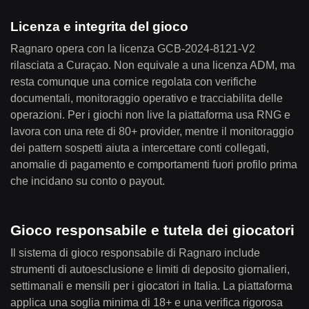
Licenza e integrita del gioco
Ragnaro opera con la licenza GCB-2024-8121-V2
rilasciata a Curaçao. Non equivale a una licenza ADM, ma
resta comunque una cornice regolata con verifiche
documentali, monitoraggio operativo e tracciabilita delle
operazioni. Per i giochi non live la piattaforma usa RNG e
lavora con una rete di 80+ provider, mentre il monitoraggio
dei pattern sospetti aiuta a intercettare conti collegati,
anomalie di pagamento e comportamenti fuori profilo prima
che incidano su conto o payout.
Gioco responsabile e tutela dei giocatori
Il sistema di gioco responsabile di Ragnaro include
strumenti di autoesclusione e limiti di deposito giornalieri,
settimanali e mensili per i giocatori in Italia. La piattaforma
applica una soglia minima di 18+ e una verifica rigorosa