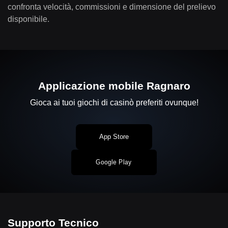
confronta velocità, commissioni e dimensione del prelievo
disponibile.
Applicazione mobile Ragnaro
Gioca ai tuoi giochi di casinò preferiti ovunque!
App Store
Google Play
Supporto Tecnico