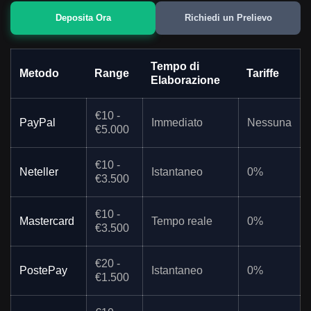
Deposita Ora
Richiedi un Prelievo
Tempo di
Metodo
Range
Tariffe
Elaborazione
€10 -
PayPal
Immediato
Nessuna
€5.000
€10 -
Neteller
Istantaneo
0%
€3.500
€10 -
Mastercard
Tempo reale
0%
€3.500
€20 -
PostePay
Istantaneo
0%
€1.500