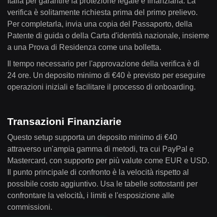
Italia per garantire la protezione legale e finanziaria. La
verifica è solitamente richiesta prima del primo prelievo.
Per completarla, invia una copia del Passaporto, della
Patente di guida o della Carta d'identità nazionale, insieme
a una Prova di Residenza come una bolletta.
Il tempo necessario per l'approvazione della verifica è di
24 ore. Un deposito minimo di €40 è previsto per eseguire
operazioni iniziali e facilitare il processo di onboarding.
Transazioni Finanziarie
Questo setup supporta un deposito minimo di €40
attraverso un'ampia gamma di metodi, tra cui PayPal e
Mastercard, con supporto per più valute come EUR e USD.
Il punto principale di confronto è la velocità rispetto al
possibile costo aggiuntivo. Usa le tabelle sottostanti per
confrontare la velocità, i limiti e l'esposizione alle
commissioni.