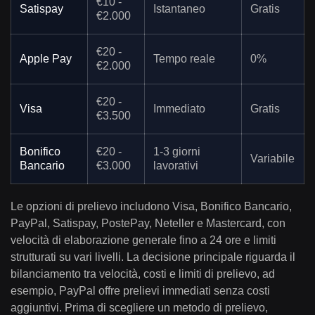
€10 -
Satispay
Istantaneo
Gratis
€2.000
€20 -
Apple Pay
Tempo reale
0%
€2.000
€20 -
Visa
Immediato
Gratis
€3.500
Bonifico
€20 -
1-3 giorni
Variabile
Bancario
€3.000
lavorativi
Le opzioni di prelievo includono Visa, Bonifico Bancario,
PayPal, Satispay, PostePay, Neteller e Mastercard, con
velocità di elaborazione generale fino a 24 ore e limiti
strutturati su vari livelli. La decisione principale riguarda il
bilanciamento tra velocità, costi e limiti di prelievo, ad
esempio, PayPal offre prelievi immediati senza costi
aggiuntivi. Prima di scegliere un metodo di prelievo,