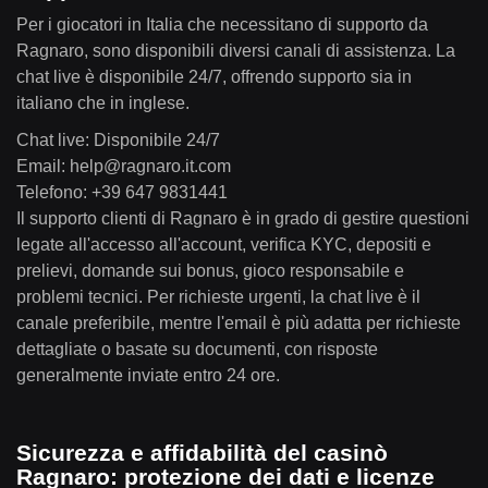
Per i giocatori in Italia che necessitano di supporto da
Ragnaro, sono disponibili diversi canali di assistenza. La
chat live è disponibile 24/7, offrendo supporto sia in
italiano che in inglese.
Chat live: Disponibile 24/7
Email:
help@ragnaro.it.com
Telefono: +39 647 9831441
Il supporto clienti di Ragnaro è in grado di gestire questioni
legate all'accesso all'account, verifica KYC, depositi e
prelievi, domande sui bonus, gioco responsabile e
problemi tecnici. Per richieste urgenti, la chat live è il
canale preferibile, mentre l'email è più adatta per richieste
dettagliate o basate su documenti, con risposte
generalmente inviate entro 24 ore.
Sicurezza e affidabilità del casinò
Ragnaro: protezione dei dati e licenze