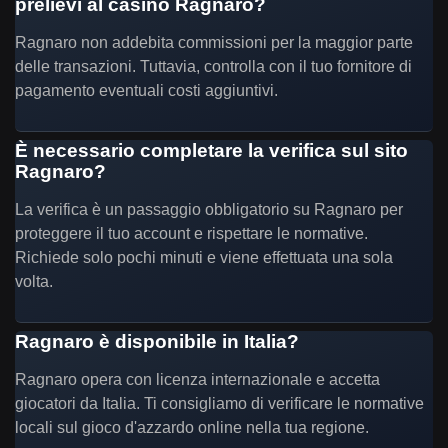
prelievi al casinò Ragnaro?
Ragnaro non addebita commissioni per la maggior parte
delle transazioni. Tuttavia, controlla con il tuo fornitore di
pagamento eventuali costi aggiuntivi.
È necessario completare la verifica sul sito
Ragnaro?
La verifica è un passaggio obbligatorio su Ragnaro per
proteggere il tuo account e rispettare le normative.
Richiede solo pochi minuti e viene effettuata una sola
volta.
Ragnaro è disponibile in Italia?
Ragnaro opera con licenza internazionale e accetta
giocatori da Italia. Ti consigliamo di verificare le normative
locali sul gioco d'azzardo online nella tua regione.