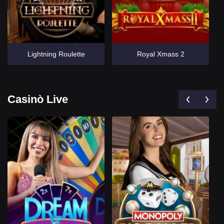
Lightning Roulette
Royal Xmass 2
Casinò Live