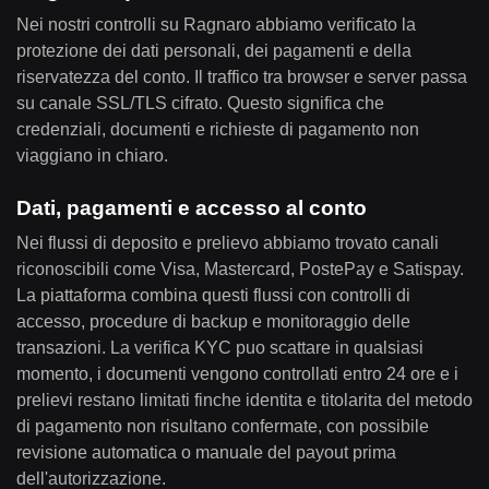
Nei nostri controlli su Ragnaro abbiamo verificato la
protezione dei dati personali, dei pagamenti e della
riservatezza del conto. Il traffico tra browser e server passa
su canale SSL/TLS cifrato. Questo significa che
credenziali, documenti e richieste di pagamento non
viaggiano in chiaro.
Dati, pagamenti e accesso al conto
Nei flussi di deposito e prelievo abbiamo trovato canali
riconoscibili come Visa, Mastercard, PostePay e Satispay.
La piattaforma combina questi flussi con controlli di
accesso, procedure di backup e monitoraggio delle
transazioni. La verifica KYC puo scattare in qualsiasi
momento, i documenti vengono controllati entro 24 ore e i
prelievi restano limitati finche identita e titolarita del metodo
di pagamento non risultano confermate, con possibile
revisione automatica o manuale del payout prima
dell'autorizzazione.