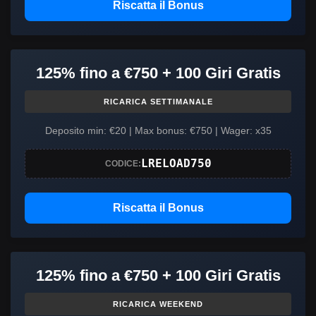
Riscatta il Bonus
125% fino a €750 + 100 Giri Gratis
RICARICA SETTIMANALE
Deposito min: €20 | Max bonus: €750 | Wager: x35
LRELOAD750
CODICE:
Riscatta il Bonus
125% fino a €750 + 100 Giri Gratis
RICARICA WEEKEND