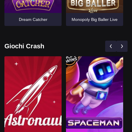
Dream Catcher
Monopoly Big Baller Live
Giochi Crash