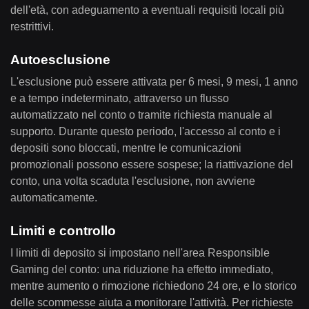
dell'età, con adeguamento a eventuali requisiti locali più
restrittivi.
Autoesclusione
L'esclusione può essere attivata per 6 mesi, 9 mesi, 1 anno
e a tempo indeterminato, attraverso un flusso
automatizzato nel conto o tramite richiesta manuale al
supporto. Durante questo periodo, l'accesso al conto e i
depositi sono bloccati, mentre le comunicazioni
promozionali possono essere sospese; la riattivazione del
conto, una volta scaduta l'esclusione, non avviene
automaticamente.
Limiti e controllo
I limiti di deposito si impostano nell'area Responsible
Gaming del conto: una riduzione ha effetto immediato,
mentre aumento o rimozione richiedono 24 ore, e lo storico
delle scommesse aiuta a monitorare l'attività. Per richieste